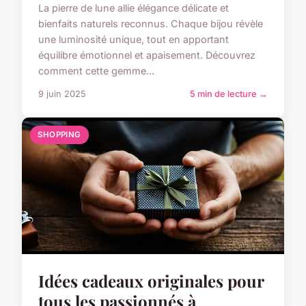
La pierre de lune allie élégance délicate et
bienfaits naturels reconnus. Chaque bijou révèle
une luminosité unique, tout en apportant
équilibre émotionnel et apaisement. Découvrez
comment cette gemme...
9 juin 2025
5 min de lecture →
SHOPPING
Idées cadeaux originales pour
tous les passionnés à