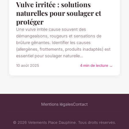
Vulve irritée : solutions
naturelles pour soulager et
protéger
Une vulve irritée cause souvent des
démangeaisons, rougeurs et sensations de
brûlure gênantes. Identifier les causes
(allergènes, frottements, produits inadaptés) est
essentiel pour soulager naturelle...
10 août 2025
4 min de lecture →
Mentions légales
Contact
© 2026 Vetements Place Dauphine. Tous droits réservés.