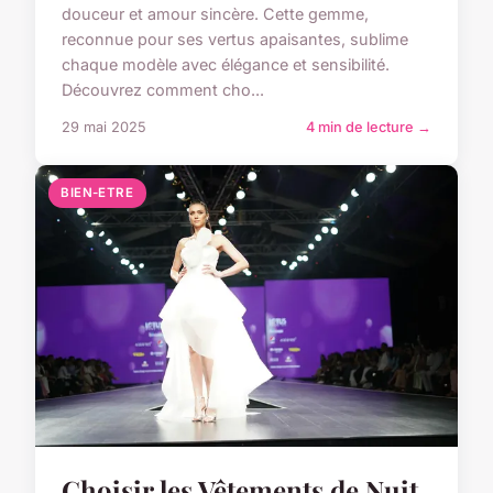
douceur et amour sincère. Cette gemme,
reconnue pour ses vertus apaisantes, sublime
chaque modèle avec élégance et sensibilité.
Découvrez comment cho...
29 mai 2025
4 min de lecture →
BIEN-ETRE
Choisir les Vêtements de Nuit