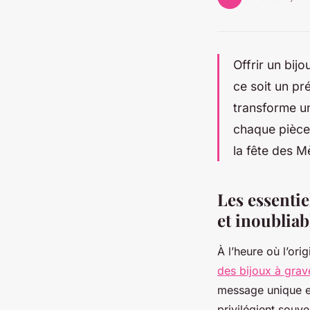
Offrir un bij
ce soit un p
transforme un
chaque pièce 
la fête des 
Les essentie
et inoubliab
À l’heure où l’ori
des bijoux à grav
message unique et
privilégient souv