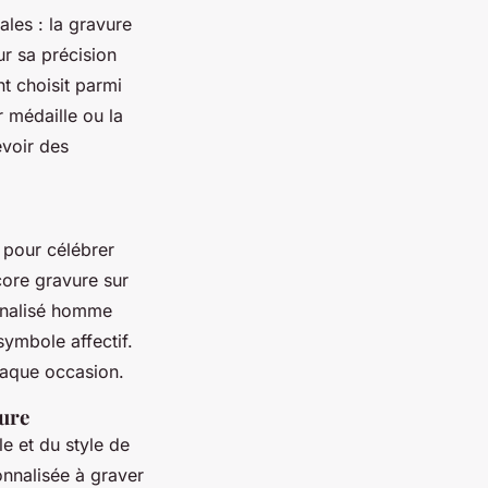
ales : la gravure
ur sa précision
t choisit parmi
 médaille ou la
evoir des
u pour célébrer
core gravure sur
nnalisé homme
ymbole affectif.
haque occasion.
vure
le et du style de
onnalisée à graver