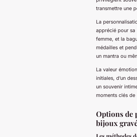
transmettre une p
La personnalisati
apprécié pour sa 
femme, et la bagu
médailles et pend
un mantra ou mêm
La valeur émotion
initiales, d’un de
un souvenir intim
moments clés de s
Options de p
bijoux grav
Les méthodes de