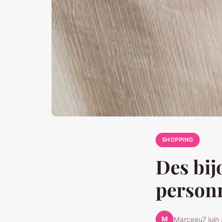
SHOPPING
Des bij
personn
M
Marceau
7 juin