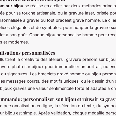
m sur bijou
se réalise en atelier par deux méthodes princip
ée pour sa touche artisanale, ou la gravure laser, prisée po
ersonnalisée à graver ou tout bracelet gravé homme. Le clien
ces élégantes et de symboles, pour adapter la gravure sur
let à son goût. Chaque bijou personnalisé homme peut rec
s et modernes.
lisations personnalisées
lustrent la créativité des ateliers : gravure prénom sur bijo
avure photo sur bijoux pour immortaliser un portrait, ou en
s ou signatures. Les bracelets gravé homme ou bijou perso
es messages courts, des motifs uniques, ou le dessin d’un s
bijoux gravés une valeur sentimentale forte et adaptée à c
mmande : personnaliser son bijou et réussir sa gra
e personnalisation en ligne, la sélection du texte, du symbo
r bijou est simple. Après validation, chaque médaille pers