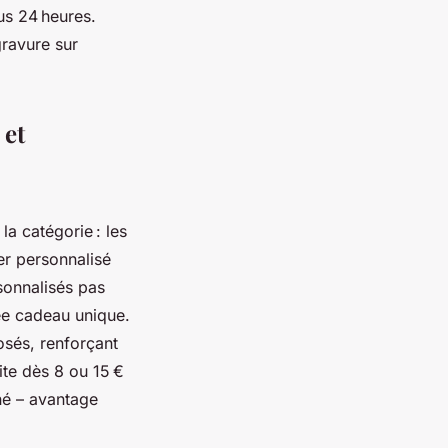
us 24 heures.
gravure sur
 et
la catégorie : les
er personnalisé
sonnalisés pas
dée cadeau unique.
osés, renforçant
ite dès 8 ou 15 €
né – avantage