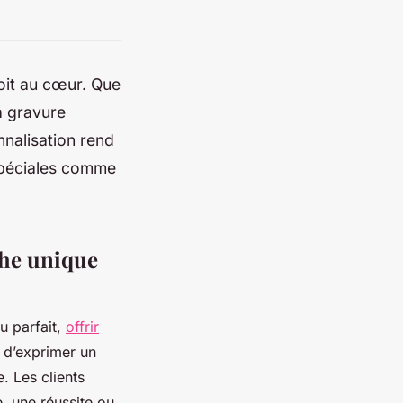
roit au cœur. Que
a gravure
nalisation rend
 spéciales comme
che unique
u parfait,
offrir
r d’exprimer un
. Les clients
, une réussite ou