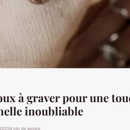
oux à graver pour une to
elle inoubliable
 2025
4 min de lecture