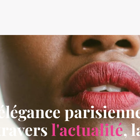
élégance parisienn
travers
l'actualité
, l