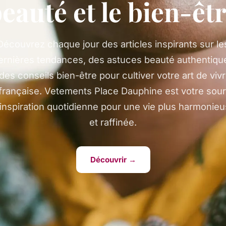
eauté et le bien-êt
Découvrez chaque jour des articles inspirants sur le
ernières tendances, des astuces beauté authentiqu
 des conseils bien-être pour cultiver votre art de vivr
 française. Vetements Place Dauphine est votre sou
inspiration quotidienne pour une vie plus harmonie
et raffinée.
Découvrir →