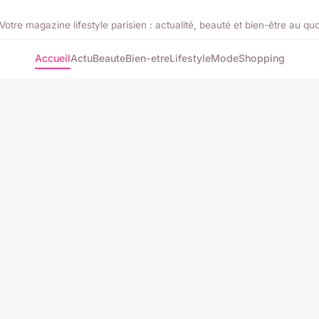
Votre magazine lifestyle parisien : actualité, beauté et bien-être au quo
Accueil
Actu
Beaute
Bien-etre
Lifestyle
Mode
Shopping