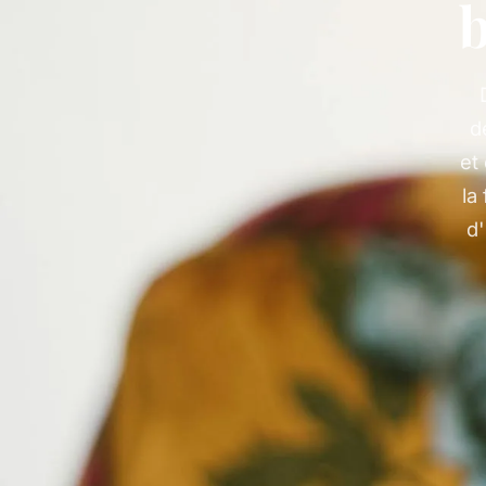
b
d
et
la
d'