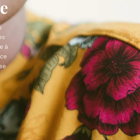
re
s
es
e à
rce
use