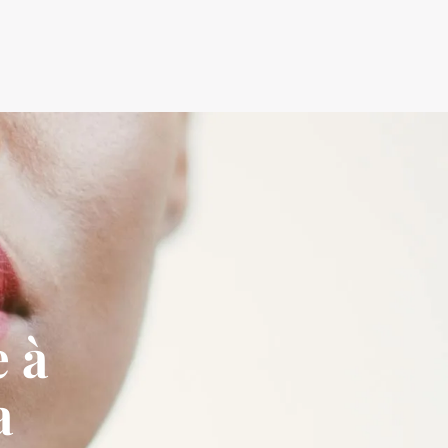
e à
a