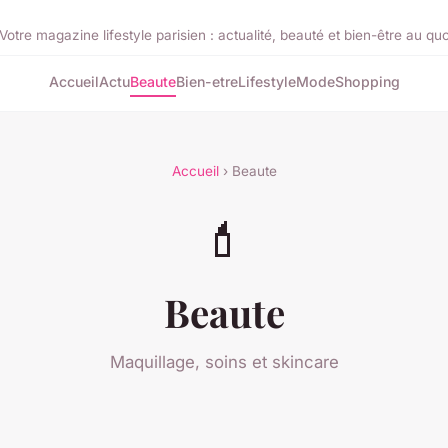
Votre magazine lifestyle parisien : actualité, beauté et bien-être au quo
Accueil
Actu
Beaute
Bien-etre
Lifestyle
Mode
Shopping
Accueil
› Beaute
💄
Beaute
Maquillage, soins et skincare