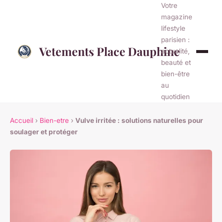
Votre
magazine
lifestyle
parisien :
Vetements Place Dauphine
actualité,
beauté et
bien-être
au
quotidien
Accueil
›
Bien-etre
›
Vulve irritée : solutions naturelles pour
soulager et protéger